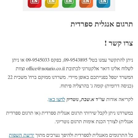
תרגום אנגלית ספרדית
צרו קשר !
ניתן להתקשר עמנו בטל' 09-9543895, בפקס 09-9545033 או ניתן
לשלוח אלינו דואר אלקטרוני לכתובת office@notario.co.il וצוות
המשרד יטפל בפנייתכם באופן מיידי. משרדנו ממוקם ברח' משכית 22
(כניסה דרומית) קומה ג' בהרצליה פיתוח.
לקריאה אודות
עו"ד א.שבת, נוטריון
לחצו כאן
.
במשרדנו ניתן לקבל שירותי תרגום אנגלית ספרדית (או תרגום ספרדית
אנגלית) לצורך הכנת אימות תרגום נוטריוני.
כל התרגומים מאנגלית לספרדית ולהיפך נערכים מתוך
ידיעת השפות