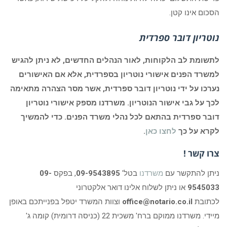
הסכום אינו קטן.
נוטריון דובר ספרדית
לתשומת לב הלקוחות, לאור הנהלים החדשים, לא ניתן להגיש
למשרד הפנים אישורי נוטריון בספרדית, אלא אם האישורים
נערכו על ידי נוטריון דובר ספרדית, אשר מסר הצהרה מתאימה
לכך על גבי אישור הנוטריון. משרדנו מספק אישורי נוטריון
דובר ספרדית בהתאם לכל נהלי משרד הפנים. כדי להמשיך
לקרא על כך
לחצו כאן
.
צרו קשר !
ניתן להתקשר עם
משרדנו
בטל'
09-9543895
, בפקס
09-
9545033
או ניתן לשלוח אלינו דואר אלקטרוני
לכתובת
office@notario.co.il
וצוות המשרד יטפל בפנייתכם באופן
מיידי. משרדנו ממוקם ברח' משכית 22 (כניסה דרומית) קומה ג'