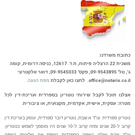
כתובת משרדנו:
משכית 22 הרצליה פיתוח, ת.ד. 12617, כניסה דרומית, קומה
ג', טל' 09-9543895, פקס' 09-9545033, דואר אלקטרוני
office@notario.co.il.
לחצו כאן לקבלת
מפת הגעה
.
אצלנו תוכל לקבל שירותי נוטריון בספרדית ועריכת-דין לכל
מטרה: עסקית, אישית, אקדמית, מקצועית, או ציבורית.
נוטריון ספרדית:
עו"ד א.שבת, נוטריון דובר ספרדית, עוסק בעריכת דין
קרוב ל-20 שנים ומזה קרוב ל-10 שנים היו מוסמך לשמש כנוטריון.
עו"ד שבת שולט בשפה הספרדית כשפת אם. שליטתו בשפה