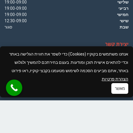
שלישי
19:00-09:00
רביעי
19:00-09:00
חמישי
19:00-09:00
שישי
12:30-09:00
שבת
סגור
יצירת קשר
אנחנו משתמשים בקוקיז (Cookies) כדי לשפר את חווית הגלישה באתר
סניף הרצליה: טל' 09-9543895, פקס' 09-9545033 דוא"ל
וכדי להתאים אישית תוכן ומודעות. בעצם בחירתכם להמשיך ולגלוש
office@notario.co.il, רחוב משכית 22 כניסה דרומית, קומה ג', ת.ד.
12617,הרצליה פיתוח
באתר, אתם מביעים הסכמה לשימוש מטעמנו בקבצי קוקיז, ראו פירוט
הצהרת פרטיות
.
סניף נתניה: טל' 09-8335767, פקס' 09-9545033 דוא"ל
גלילה
office@notario.co.il, רחוב התהילה 38, נתניה
מאשר
לראש
העמוד
לקוחותנו ממליצים
"נחתתי במדריד ואז התברר לנו שחסרות לי כמה תעודות
כדי להשלים את ההרשמה ללימודים, שעמדה להיסגר
בתוך ימים. התגייסת לעזור ותוך זמן קצר הגיעו אלינו