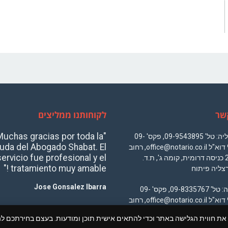
שר
לקוחותנו ממליצים
Muchas gracias por toda la
סניף הרצליה: טל' 09-9543895, פקס' 09-
uda del Abogado Shabat. El
9545033 דוא"ל office@notario.co.il, רחוב
servicio fue profesional y el
משכית 22 כניסה דרומית, קומה ג', ת.ד.
tratamiento muy amable !"
Jose Gonsalez Ibarra
סניף נתניה: טל' 09-8335767, פקס' 09-
9545033 דוא"ל office@notario.co.il, רחוב
 בקוקיז (Cookies) כדי לשפר את חווית הגלישה באתר וכדי להתאים אישית תוכן ומודעות. בעצם בח