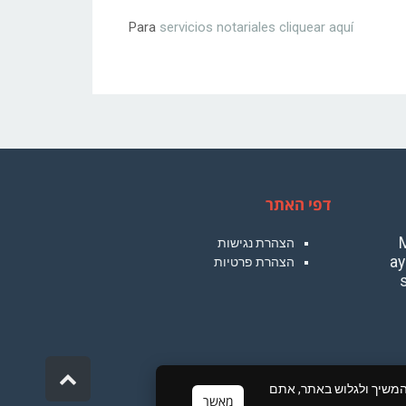
Para
servicios notariales cliquear aquí
דפי האתר
"
הצהרת נגישות
ay
הצהרת פרטיות
גלילה
ירתכם להמשיך ולגלוש באתר, אתם
לראש
מאשר