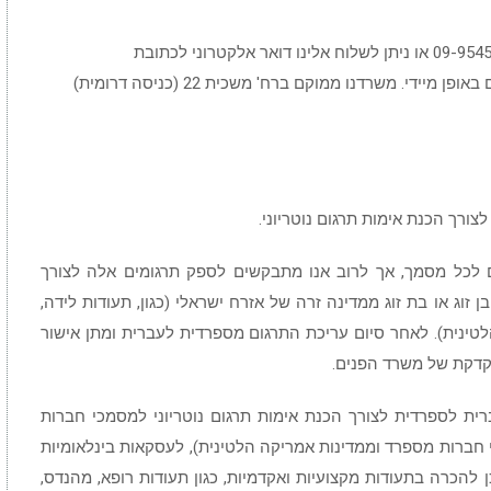
ניתן להתקשר עמנו בטל' 09-9543895, בפקס 09-9545033 או ניתן לשלוח אלינו דואר אלקטרוני לכתובת
office@notario.co.il וצוות המשרד יטפל בפנייתכם באופן מיידי. משרדנו ממוקם ברח' משכית 22 (כניסה דרומית)
צורך הכנת אימות תרגום נוטריוני.
ם לכל מסמך, אך לרוב אנו מתבקשים לספק תרגומים אלה לצורך
ג או בת זוג ממדינה זרה של אזרח ישראלי (כגון, תעודות לידה,
לטינית). לאחר סיום עריכת התרגום מספרדית לעברית ומתן אישור
וקדקת של משרד הפנים.
רית לספרדית לצורך הכנת אימות תרגום נוטריוני למסמכי חברות
חי חברות מספרד וממדינות אמריקה הלטינית), לעסקאות בינלאומיות
וכן להכרה בתעודות מקצועיות ואקדמיות, כגון תעודות רופא, מהנדס,