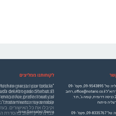
שר
לקוחותנו ממליצים
Muchas gracias por toda la
סניף הרצליה: טל' 09-9543895, פקס' 09-
uda del Abogado Shabat. El
9545033 דוא"ל office@notario.co.il, רחוב
servicio fue profesional y el
משכית 22 כניסה דרומית, קומה ג', ת.ד.
tratamiento muy amable !"
Jose Gonsalez Ibarra
סניף נתניה: טל' 09-8335767, פקס' 09-