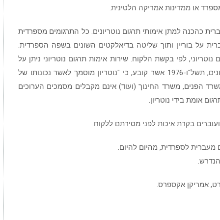
, מספרד או ממדינות אמריקה הלטינית.
רית כהכנה למתן אימותי תרגום נוטריונים.
כל התרגומים מספרדית
רית על בוריין ותוך שליטה בדיאלקטים השונים בשפה הספרדית.
נוטריוני, לפי בקשת הלקוח. שירות אימות תרגום נוטריוני ניתן על
ידי עו"ד שבת, נוטריון, מכח סעיף 3 לחוק הנוטריונים, תשל"ו-1976 אשר קובע, כי "נוטריון מוסמך לאשר נכונותו של
 משרד הפנים, משרד החינוך (ועוד) אינם מקבלים מסמכים הערוכים
ום אומת בידי נוטריון.
ועוברים בקרת איכות לפני מסירתם ללקוח.
ם מעברית לספרדית, מהיום להיום.
נדרש.
רט, אמריקן אקספרס.