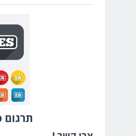
תרגום ס
צרו קשר !