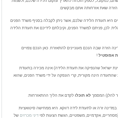
רשתם, כמקובל, לספק הוכחה לתאריך ומקום הלידה שלכם, ולשמות
 הזרה שאת אזרחותה אתם מבקשים.
ם היא תעודת הלידה שלכם, אשר ניתן לקבלה בסניף משרד הפנים
ית. לכן, פניתם למשרד הפנים, וקיבלתם לידיכם את תעודת הלידה
ה הזרה שבה הנכם מעוניינים להתאזרח. כאן הנכם צפויים
 אפוסטיל
!
נת ישראל שהנפיקה את תעודת הלידה) אינה מכירה בתעודת
שהתעודה הינה מקורית, קרי הונפקה על ידי משרד הפנים, שהוא
הר להלן) המסמך
לא תוכלו
לקדם את הליך ההתאזרחות.
במדינה זרה או לתעודת לידה דווקא. היא ממחישה סיטואציות
(מסחריים, אקדמיים, משפטיים, הגשת הצעות לפי
דיני מכרזים
של