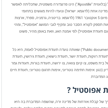
בקליפת האגוז, המושג אפוסטיל (בלועזית "Apostille") הינו פרוצדורה משפטית, שתכליתה לאפשר
מדינה אחת (לדוגמא: ישראל) ונועדו להיות מוגשים בתחומי
הטריטוריה של מדינה אחרת, החברה באמנת האג מיום 5 אוקטובר 1961 (לדוגמא: בריטניה, גרמניה, ספרד, ארצות
פיסקאות הבאות תספק לקורא הסבר טוב ומקיף לגבי המושג "אפוסטיל", ומהי
 תעודת אפוסטיל) לפי אמנת האג, וזאת באופן מהיר, פשוט
למען הבהירות חשוב לציין, כי "תעודה ציבורית" ("Public document") שאותה נועדה תעודת אפוסטיל לאמת, היא כל
ודת רווקות, תעודת יושר, תעודת נישואין, תעודת גירושין, תעודת
בית משפט, צו קיום צוואה, צו ירושה, תעודת בגרות, תעודות גמר
יון (כגון: אימות חתימה נוטריוני, אימות תרגום נוטריוני, תעודת חיים
ג המדוברת.
ת אפוסטיל ?
יך של קבלת אזרחות של מדינה זרה, שהשפה המדוברת בה היא