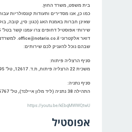
בית משפט,
משרד החוץ.
כמו כן, אנו מסדירים ותעודות קונסולריות עבור
שאינן
חברות באמנת האג (כגון: סין, קובה, בו
שירותי
דואר אלקטרוני rio.co.il
שבהם נוכל להעניק לכם שירותים:
סניף הרצליה פיתוח:
משכית 22 הרצליה פיתוח, ת.ד. 12617, טל' 09-9543895
סניף נתניה:
התהילה 38 נתניה (ליד מלון איילנד), טל' 09-8335767
https://youtu.be/kEbqMWWQtwU
אפוסטיל