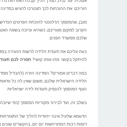
אנגלית. עוד נניח, לצורך הליך קבלת האזרחות נד
הוריכם. את ההוכחות לכך תצטרכו להגיש במדינה
מובן, שהמסמך הרלוונטי להוכחת הפרטים הנדרשי
הקרוב למקום מגוריכם, כשהיא ערוכה בשפה האנגל
שלכם ממשרד הפנים.
כעת עליכם את תעודת הלידה לרשות ההגירה במדינ
להיתקל בקושי. מהו אותו קושי?
חסרה לכם תעודת
במה דברים אמורים? המדינה הזרה (להבדיל ממדי
הלידה הישראלית שלכם, משום שאין לה כל וודאות 
הגוף המוסמך להנפיק תעודות לידה ישראליות.
בשלב זה, ועד לבירור מקוריות המסמך (כפי שיוב
הדוגמא שלעיל אינה ייחודית להליך של התאזרחות 
דומות רבות המתרחשות יום יום, בהקשרים שונים 