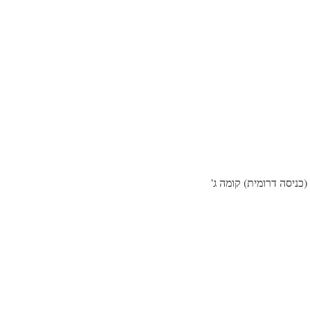
וצוות המשרד יטפל בפנייתכם באופן מיידי. משרדנו ממוקם ברח' משכית 22 (כניסה דרומית) קומה ג'