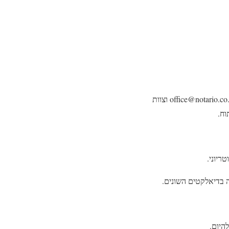
ניתן להתקשר עמנו בטל' 09-9543895, בפקס 09-9545033 או ניתן לשלוח אלינו דואר אלקטרוני לכתובת office@notario.co.il וצוות
ריוני.
ה בדיאלקטים השונים.
היום.