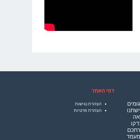
דפי האתר
"
גומים
הצהרת נגישות
ay
ישתנו
הצהרת פרטיות
אה
דקו
רתכם
מעמד