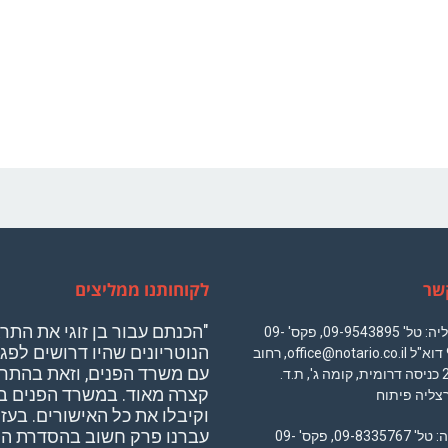
שר
לקוחותנו ממליצים
Muchas gracias por toda la
"הכנתם עבור בן זוגי את התר
סניף הרצליה: טל' 09-9543895, פקס' 09-
uda del Abogado Shabat. El
הנוטריונים שהיו דרושים לפג
9545033 דוא"ל office@notario.co.il, רחוב
servicio fue profesional y el
עם משרד הפנים, וזאת בהתר
משכית 22 כניסה דרומית, קומה ג', ת.ד.
tratamiento muy amable !"
קצרה מאוד. במשרד הפנים ב
וקיבלו את כל האישורים. בעז
Jose Gonsalez Ibarra
עברנו פרק חשוב בהסדרת ה
סניף נתניה: טל' 09-8335767, פקס' 09-